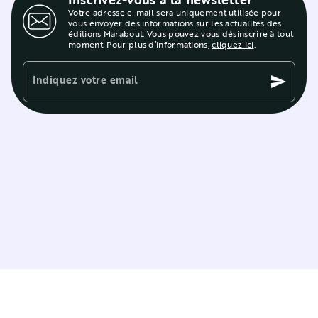
Votre adresse e-mail sera uniquement utilisée pour
vous envoyer des informations sur les actualités des
éditions Marabout. Vous pouvez vous désinscrire à tout
moment. Pour plus d’informations,
cliquez ici
.
Indiquez votre email
send
Editions Marabout