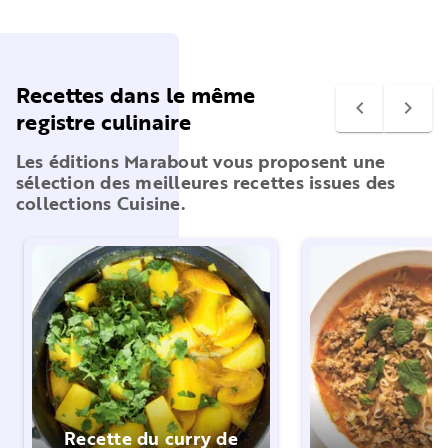
Recettes dans le même
navigate_before
navigate_next
registre culinaire
Les éditions Marabout vous proposent une
sélection des meilleures recettes issues des
collections Cuisine.
Recette du curry de