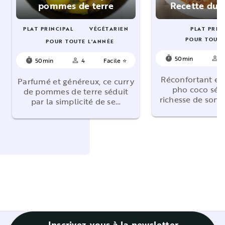
pommes de terre
Recette du 
PLAT PRINCIPAL
VÉGÉTARIEN
PLAT PRIN
POUR TOUTE
POUR TOUTE L'ANNÉE
50min
4
timer
person_outline
50min
4
Facile ⭐
timer
person_outline
Réconfortant et
Parfumé et généreux, ce curry
pho coco sédu
de pommes de terre séduit
richesse de son 
par la simplicité de se…
Inscrivez-vous à la newsletter