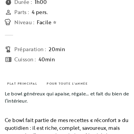
Durée
:
1h00
timer
Parts
:
4 pers.
person_outline
Niveau
:
Facile ⭐
Préparation
:
20min
blender
Cuisson
:
40min
microwave
PLAT PRINCIPAL
POUR TOUTE L'ANNÉE
Le bowl généreux qui apaise, régale… et fait du bien de
l’intérieur.
Ce bowl fait partie de mes recettes « réconfort » du
quotidien : il est riche, complet, savoureux, mais