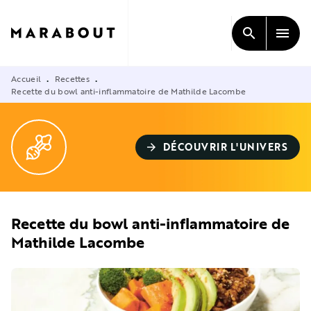
MENU
RECHERCHE
CONTENU
search
menu
PIED DE PAGE
Accueil
Recettes
•
•
Recette du bowl anti-inflammatoire de Mathilde Lacombe
DÉCOUVRIR L'UNIVERS
arrow_forward
Recette du bowl anti-inflammatoire de
Mathilde Lacombe