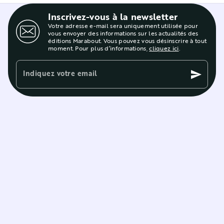
Inscrivez-vous à la newsletter
Votre adresse e-mail sera uniquement utilisée pour
vous envoyer des informations sur les actualités des
éditions Marabout. Vous pouvez vous désinscrire à tout
moment. Pour plus d’informations,
cliquez ici
.
Indiquez votre email
send