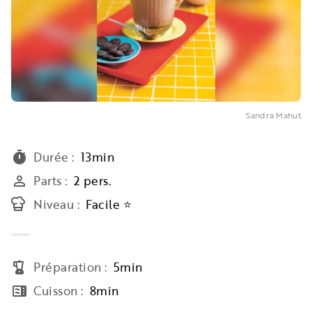
Sandra Mahut
Durée
:
13min
timer
Parts
:
2 pers.
person_outline
Niveau
:
Facile ⭐
Préparation
:
5min
blender
Cuisson
:
8min
microwave