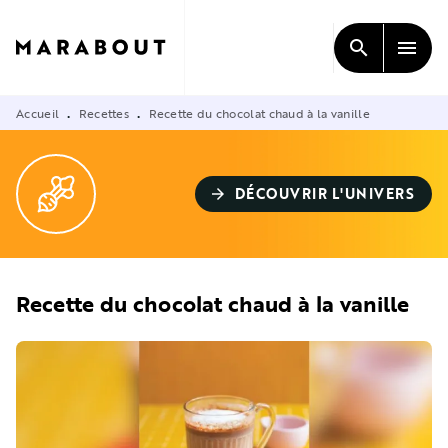
MENU
RECHERCHE
CONTENU
search
menu
PIED DE PAGE
Accueil
Recettes
Recette du chocolat chaud à la vanille
•
•
DÉCOUVRIR L'UNIVERS
arrow_forward
Recette du chocolat chaud à la vanille