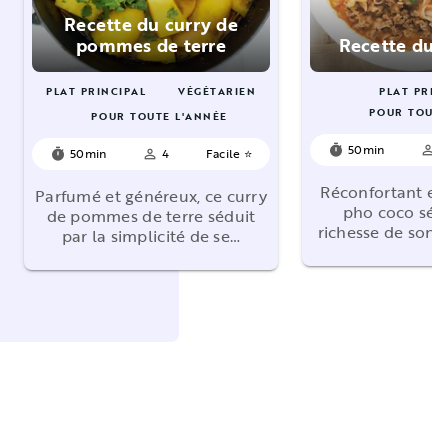
Recette du curry de
pommes de terre
Recette du 
PLAT PRINCIPAL
VÉGÉTARIEN
PLAT PRIN
POUR TOUTE
POUR TOUTE L'ANNÉE
50min
4
timer
person_outline
50min
4
Facile ⭐
timer
person_outline
Réconfortant et
Parfumé et généreux, ce curry
pho coco sédu
de pommes de terre séduit
richesse de son 
par la simplicité de se…