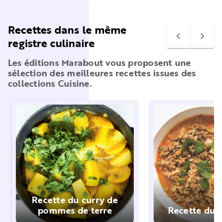
Recettes dans le même
navigate_before
navigate_next
registre culinaire
Les éditions Marabout vous proposent une
sélection des meilleures recettes issues des
collections Cuisine.
Recette du curry de
pommes de terre
Recette du 