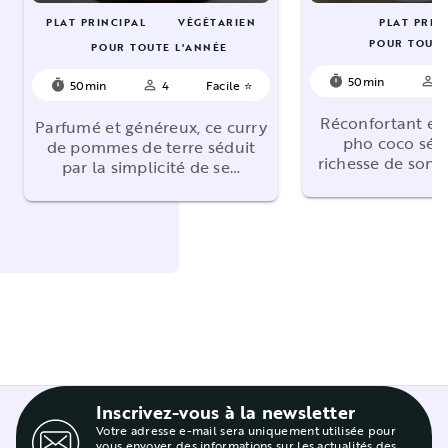
PLAT PRINCIPAL
VÉGÉTARIEN
PLAT PRIN
POUR TOUTE
POUR TOUTE L'ANNÉE
50min
4
timer
person_outline
50min
4
Facile ⭐
timer
person_outline
Réconfortant et
Parfumé et généreux, ce curry
pho coco sédu
de pommes de terre séduit
richesse de son 
par la simplicité de se…
Inscrivez-vous à la newsletter
Votre adresse e-mail sera uniquement utilisée pour
vous envoyer des informations sur les actualités des