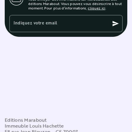
éditions Marabout. Vous pouvez vous désinscrire à tout
moment. Pour plus d’informations,
cliquez ici
.
Indiquez votre email
send
Editions Marabout
Immeuble Louis Hachette
58 rue Jean Bleuzen – CS 70007