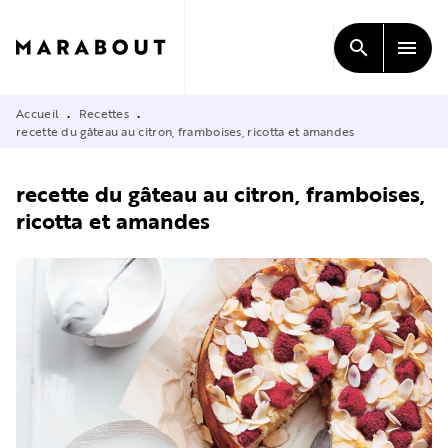
MENU
RECHERCHE
CONTENU
search
menu
PIED DE PAGE
Accueil
Recettes
•
•
recette du gâteau au citron, framboises, ricotta et amandes
recette du gâteau au citron, framboises,
ricotta et amandes