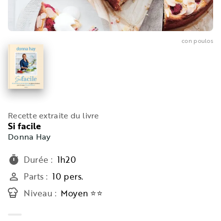
con poulos
Recette extraite du livre
Si facile
Donna Hay
Durée
:
1h20
timer
Parts
:
10 pers.
person_outline
Niveau
:
Moyen ⭐⭐