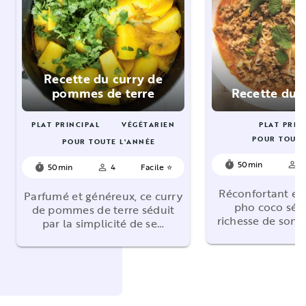
Recette du curry de
pommes de terre
Recette du 
PLAT PRINCIPAL
VÉGÉTARIEN
PLAT PRIN
POUR TOUTE
POUR TOUTE L'ANNÉE
50min
4
timer
person_outline
50min
4
Facile ⭐
timer
person_outline
Réconfortant et
Parfumé et généreux, ce curry
pho coco sédu
de pommes de terre séduit
richesse de son 
par la simplicité de se…