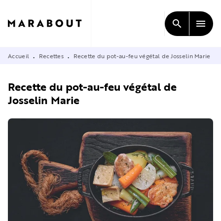
MENU
RECHERCHE
CONTENU
search
menu
PIED DE PAGE
Accueil
Recettes
Recette du pot-au-feu végétal de Josselin Marie
•
•
Recette du pot-au-feu végétal de
Josselin Marie