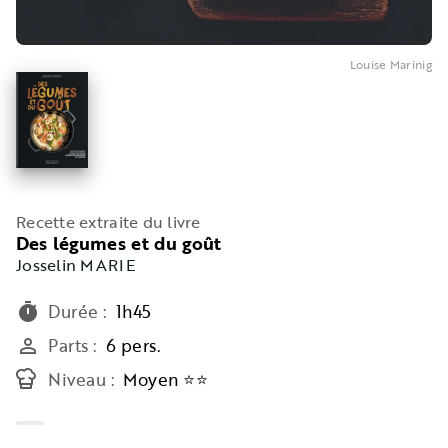
Louise Marinig
Recette extraite du livre
Des légumes et du goût
Josselin MARIE
Durée
:
1h45
timer
Parts
:
6 pers.
person_outline
Niveau
:
Moyen ⭐⭐