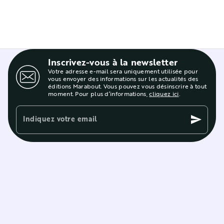
Inscrivez-vous à la newsletter
Votre adresse e-mail sera uniquement utilisée pour
vous envoyer des informations sur les actualités des
éditions Marabout. Vous pouvez vous désinscrire à tout
moment. Pour plus d’informations,
cliquez ici
.
Indiquez votre email
send