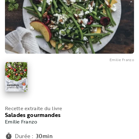
Emilie Franzo
Recette extraite du livre
Salades gourmandes
Emilie Franzo
Durée
:
30min
timer