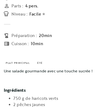
Parts
:
4 pers.
person_outline
Niveau
:
Facile ⭐
Préparation
:
20min
blender
Cuisson
:
10min
microwave
PLAT PRINCIPAL
ÉTÉ
Une salade gourmande avec une touche sucrée !
Ingrédients
750 g de haricots verts
2 pêches jaunes