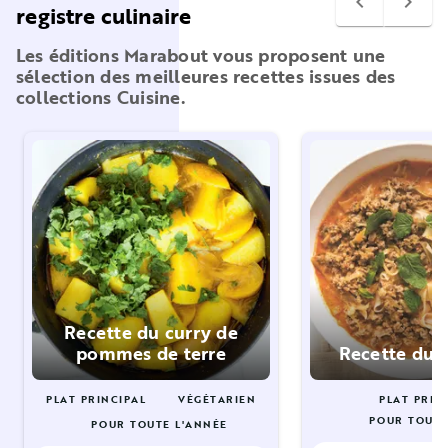
navigate_before
navigate_next
registre culinaire
Les éditions Marabout vous proposent une
sélection des meilleures recettes issues des
collections Cuisine.
Recette du curry de
pommes de terre
Recette du 
PLAT PRINCIPAL
VÉGÉTARIEN
PLAT PRIN
POUR TOUTE
POUR TOUTE L'ANNÉE