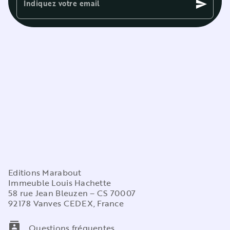
Indiquez votre email
send
Editions Marabout
Immeuble Louis Hachette
58 rue Jean Bleuzen – CS 70007
92178 Vanves CEDEX, France
contacts
Questions fréquentes