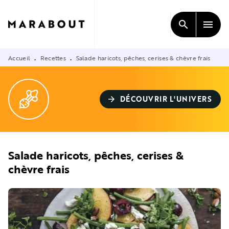
MENU
RECHERCHE
CONTENU
search
menu
PIED DE PAGE
Accueil
Recettes
Salade haricots, pêches, cerises & chèvre frais
•
•
DÉCOUVRIR L'UNIVERS
arrow_forward
Salade haricots, pêches, cerises &
chèvre frais