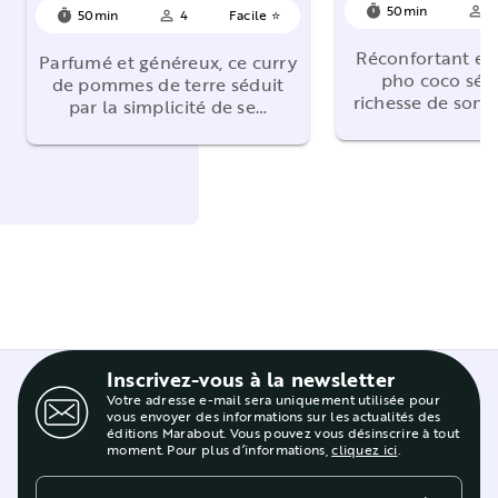
50min
4
timer
person_outline
50min
4
Facile ⭐
timer
person_outline
Réconfortant et
Parfumé et généreux, ce curry
pho coco sédu
de pommes de terre séduit
richesse de son 
par la simplicité de se…
Inscrivez-vous à la newsletter
Votre adresse e-mail sera uniquement utilisée pour
vous envoyer des informations sur les actualités des
éditions Marabout. Vous pouvez vous désinscrire à tout
moment. Pour plus d’informations,
cliquez ici
.