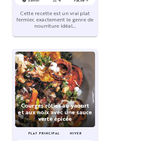
timer
person_outline
Cette recette est un vrai plat
fermier, exactement le genre de
nourriture idéal…
Courges rôties au yaourt
et aux noix avec une sauce
verte épicée
PLAT PRINCIPAL
HIVER