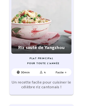
Riz sauté de Yangzhou
PLAT PRINCIPAL
POUR TOUTE L'ANNÉE
30min
4
Facile ⭐
timer
person_outline
Un recette facile pour cuisiner le
célèbre riz cantonais !