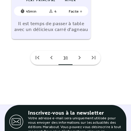
PLAT PRINCIPAL
HIVER
45min
4
Facile ⭐
timer
person_outline
Il est temps de passer à table
avec un délicieux carré d'agneau
first_page
chevron_left
chevron_right
last_page
31
Inscrivez-vous à la newsletter
Votre adresse e-mail sera uniquement utilisée pour
vous envoyer des informations sur les actualités des
éditions Marabout. Vous pouvez vous désinscrire à tout