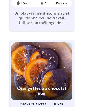
40min
4
Facile ⭐
timer
person_outline
Un plat vraiment étonnant, et
qui donne peu de travail.
Utilisez un mélange de …
Orangettes au chocolat
noir
ENCAS ET DIVERS
HIVER