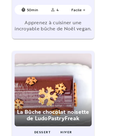
50min
4
Facile ⭐
timer
person_outline
Apprenez à cuisiner une
incroyable bûche de Noël vegan.
La Bûche chocolat noisette
de LudoPastryFreak
DESSERT
HIVER