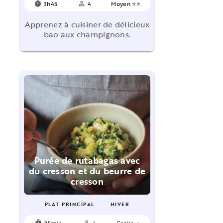
3h45
4
Moyen ⭐⭐
timer
person_outline
Apprenez à cuisiner de délicieux
bao aux champignons.
Purée de rutabagas avec
du cresson et du beurre de
cresson
PLAT PRINCIPAL
HIVER
35min
4
Facile ⭐