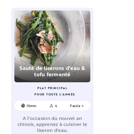
Sauté de liserons d'eau &
tofu fermenté
PLAT PRINCIPAL
POUR TOUTE L'ANNÉE
15min
4
Facile ⭐
timer
person_outline
A l'occasion du nouvel an
chinois, apprenez à cuisiner le
liseron d'eau.