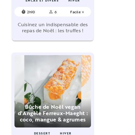
ENCAS ET DIVERS
HIVER
2h10
6
Facile ⭐
timer
person_outline
Cuisinez un indispensable des
repas de Noël : les truffes !
Bûche de Noël vegan
d'Angèle Ferreux-Maeght :
coco, mangue & agrumes
DESSERT
HIVER