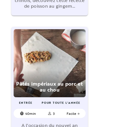
chinois, découvrez cette recette
de poisson au gingem…
Pâtés impériaux au porc et
au chou
ENTRÉE
POUR TOUTE L'ANNÉE
40min
3
Facile ⭐
timer
person_outline
A l'occasion du nouvel an