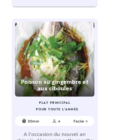
Poisson au gingembre et
aux ciboules
PLAT PRINCIPAL
POUR TOUTE L'ANNÉE
30min
4
Facile ⭐
timer
person_outline
A l'occasion du nouvel an