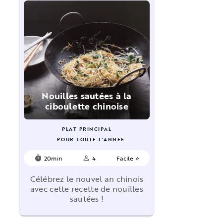
Nouilles sautées à la
ciboulette chinoise
PLAT PRINCIPAL
POUR TOUTE L'ANNÉE
20min
4
Facile ⭐
timer
person_outline
Célébrez le nouvel an chinois
avec cette recette de nouilles
sautées !