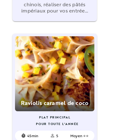
chinois, réaliser des pâtés
impériaux pour vos entrée…
Raviolis caramel de coco
PLAT PRINCIPAL
POUR TOUTE L'ANNÉE
45min
5
Moyen ⭐⭐
timer
person_outline