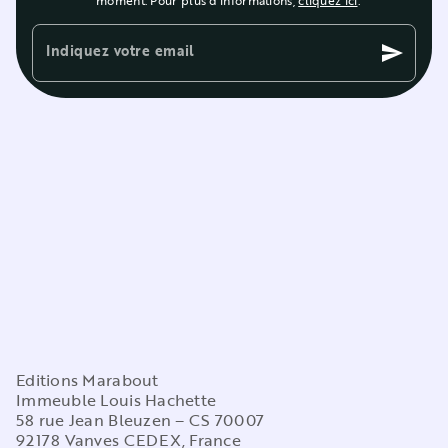
moment. Pour plus d’informations,
cliquez ici
.
Indiquez votre email
send
Editions Marabout
Immeuble Louis Hachette
58 rue Jean Bleuzen – CS 70007
92178 Vanves CEDEX, France