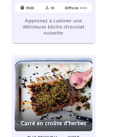
3h20
10
Difficile ⭐⭐⭐
timer
person_outline
Apprenez à cuisiner une
délicieuse bûche chocolat
noisette
Carré en croûte d'herbes