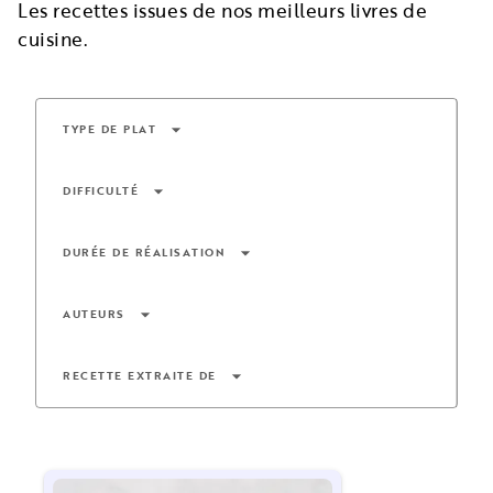
Les recettes issues de nos meilleurs livres de
cuisine.
arrow_drop_down
TYPE DE PLAT
arrow_drop_down
DIFFICULTÉ
arrow_drop_down
DURÉE DE RÉALISATION
arrow_drop_down
AUTEURS
arrow_drop_down
RECETTE EXTRAITE DE