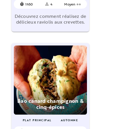
1h50
4
Moyen ⭐⭐
timer
person_outline
Découvrez comment réalisez de
délicieux raviolis aux crevettes.
Bao canard champignon &
cinq-épices
PLAT PRINCIPAL
AUTOMNE