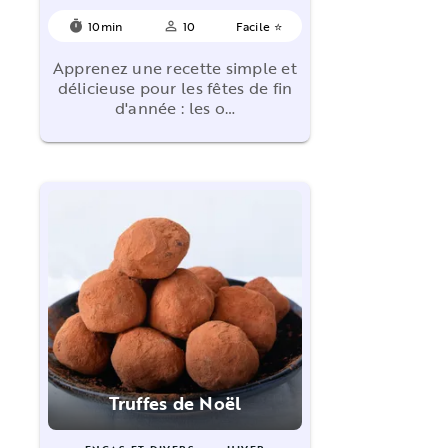
10min
10
Facile ⭐
timer
person_outline
Apprenez une recette simple et
délicieuse pour les fêtes de fin
d'année : les o…
Truffes de Noël