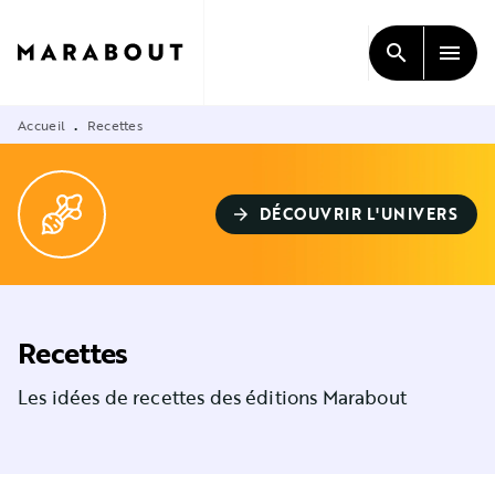
MENU
RECHERCHE
CONTENU
search
menu
PIED DE PAGE
Accueil
Recettes
•
DÉCOUVRIR L'UNIVERS
arrow_forward
Recettes
Les idées de recettes des éditions Marabout