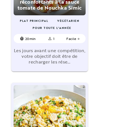
réconfortants à la sauce
tomate de Nouchka Simic
PLAT PRINCIPAL
VÉGÉTARIEN
POUR TOUTE L'ANNÉE
20min
1
Facile ⭐
timer
person_outline
Les jours avant une compétition,
votre objectif doit être de
recharger les rése…