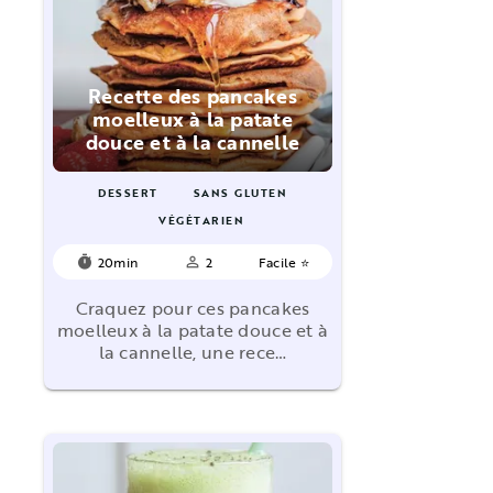
Recette des pancakes
moelleux à la patate
douce et à la cannelle
DESSERT
SANS GLUTEN
VÉGÉTARIEN
20min
2
Facile ⭐
timer
person_outline
Craquez pour ces pancakes
moelleux à la patate douce et à
la cannelle, une rece…