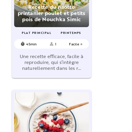
Recette du risotto
printanier poulet et petits
pois de Nouchka Simic
PLAT PRINCIPAL
PRINTEMPS
45min
1
Facile ⭐
timer
person_outline
Une recette eﬃcace, facile à
reproduire, qui s’intègre
naturellement dans les r…