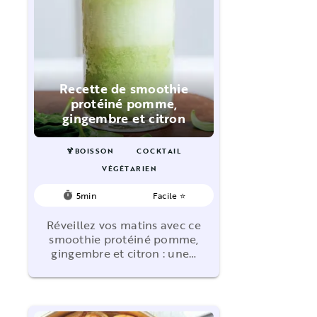
Recette de smoothie
protéiné pomme,
gingembre et citron
🍹BOISSON
COCKTAIL
VÉGÉTARIEN
5min
Facile ⭐
timer
Réveillez vos matins avec ce
smoothie protéiné pomme,
gingembre et citron : une…