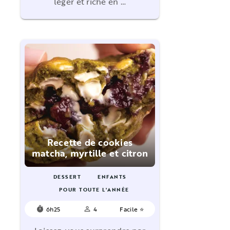
léger et riche en …
Recette de cookies
matcha, myrtille et citron
DESSERT
ENFANTS
POUR TOUTE L'ANNÉE
6h25
4
Facile ⭐
timer
person_outline