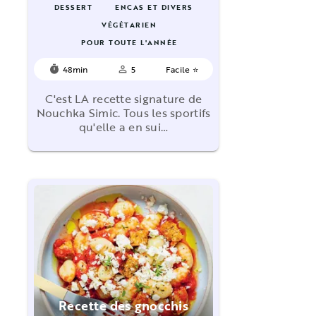
DESSERT
ENCAS ET DIVERS
VÉGÉTARIEN
POUR TOUTE L'ANNÉE
48min
5
Facile ⭐
timer
person_outline
C'est LA recette signature de
Nouchka Simic. Tous les sportifs
qu'elle a en sui…
Recette des gnocchis