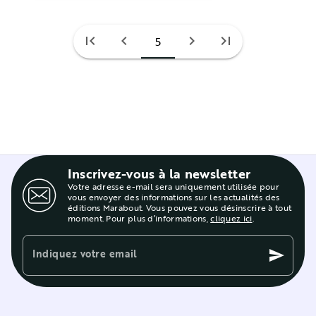
first_page
chevron_left
chevron_right
last_page
5
Inscrivez-vous à la newsletter
Votre adresse e-mail sera uniquement utilisée pour
vous envoyer des informations sur les actualités des
éditions Marabout. Vous pouvez vous désinscrire à tout
moment. Pour plus d’informations,
cliquez ici
.
Indiquez votre email
send