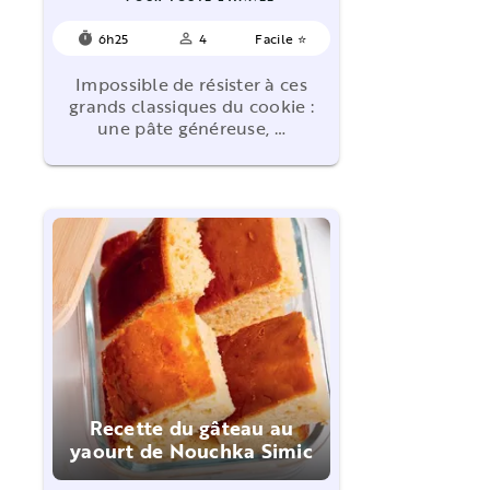
6h25
4
Facile ⭐
timer
person_outline
Impossible de résister à ces
grands classiques du cookie :
une pâte généreuse, …
Recette du gâteau au
yaourt de Nouchka Simic