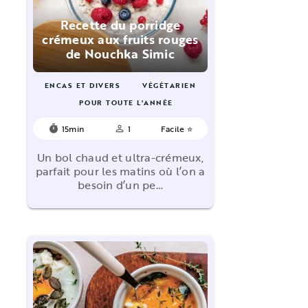
Recette du porridge
crémeux aux fruits rouges
de Nouchka Simic
ENCAS ET DIVERS
VÉGÉTARIEN
POUR TOUTE L'ANNÉE
15min
1
Facile ⭐
timer
person_outline
Un bol chaud et ultra-crémeux,
parfait pour les matins où l’on a
besoin d’un pe…