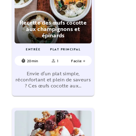
Recette des œufs cocotte
aux champignons et
épinards
ENTRÉE
PLAT PRINCIPAL
20min
1
Facile ⭐
timer
person_outline
Envie d’un plat simple,
réconfortant et plein de saveurs
? Ces œufs cocotte aux…