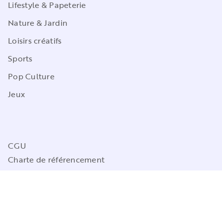
Lifestyle & Papeterie
Nature & Jardin
Loisirs créatifs
Sports
Pop Culture
Jeux
CGU
Charte de référencement
Charte des Données Personnelles
Mentions légales
Engagement durable
Paramétrez vos préférences cookies