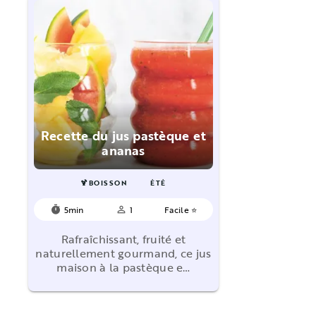
Recette du jus pastèque et
ananas
🍹BOISSON
ÉTÉ
5min
1
Facile ⭐
timer
person_outline
Rafraîchissant, fruité et
naturellement gourmand, ce jus
maison à la pastèque e…