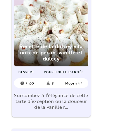
Recette de la dulcey vita
noix de pécan, vanille et
dulcey
DESSERT
POUR TOUTE L'ANNÉE
7h50
8
Moyen ⭐⭐
timer
person_outline
Succombez à l’élégance de cette
tarte d’exception où la douceur
de la vanille r…