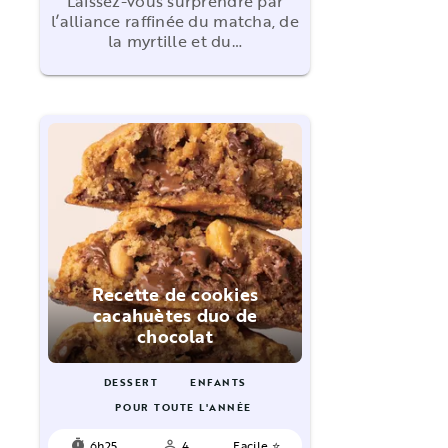
Laissez-vous surprendre par
l’alliance raffinée du matcha, de
la myrtille et du…
Recette de cookies
cacahuètes duo de
chocolat
DESSERT
ENFANTS
POUR TOUTE L'ANNÉE
6h25
4
Facile ⭐
timer
person_outline