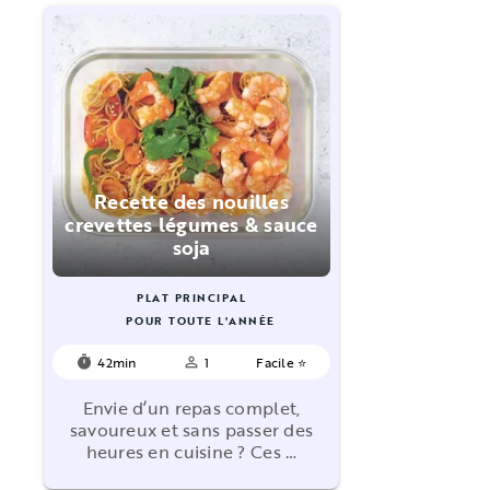
Recette des nouilles
crevettes légumes & sauce
soja
PLAT PRINCIPAL
POUR TOUTE L'ANNÉE
42min
1
Facile ⭐
timer
person_outline
Envie d’un repas complet,
savoureux et sans passer des
heures en cuisine ? Ces …