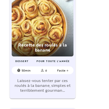
Recette des roulés à la
banane
DESSERT
POUR TOUTE L'ANNÉE
50min
6
Facile ⭐
timer
person_outline
Laissez-vous tenter par ces
roulés à la banane, simples et
terriblement gourman…