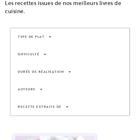
Les recettes issues de nos meilleurs livres de
cuisine.
arrow_drop_down
TYPE DE PLAT
arrow_drop_down
DIFFICULTÉ
arrow_drop_down
DURÉE DE RÉALISATION
arrow_drop_down
AUTEURS
arrow_drop_down
RECETTE EXTRAITE DE