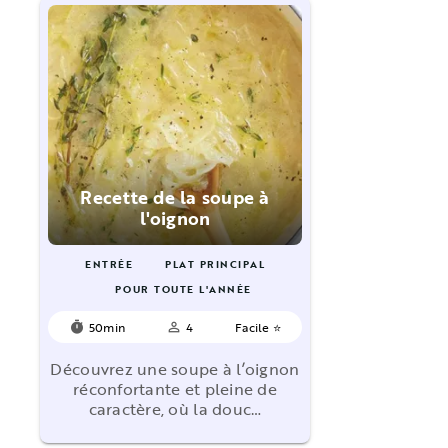
Recette de la soupe à
l'oignon
ENTRÉE
PLAT PRINCIPAL
POUR TOUTE L'ANNÉE
50min
4
Facile ⭐
timer
person_outline
Découvrez une soupe à l’oignon
réconfortante et pleine de
caractère, où la douc…