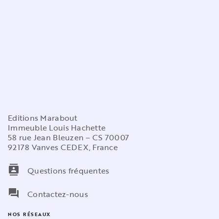
Editions Marabout
Immeuble Louis Hachette
58 rue Jean Bleuzen – CS 70007
92178 Vanves CEDEX, France
contacts
Questions fréquentes
question_answer
Contactez-nous
NOS RÉSEAUX