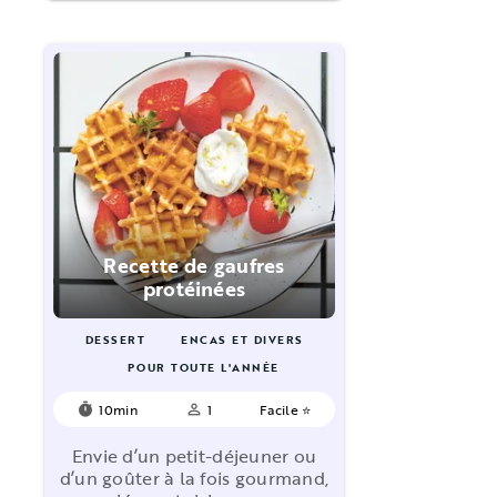
Recette de gaufres
protéinées
DESSERT
ENCAS ET DIVERS
POUR TOUTE L'ANNÉE
10min
1
Facile ⭐
timer
person_outline
Envie d’un petit-déjeuner ou
d’un goûter à la fois gourmand,