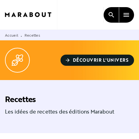
MENU
RECHERCHE
CONTENU
search
menu
PIED DE PAGE
Accueil
Recettes
•
DÉCOUVRIR L'UNIVERS
arrow_forward
Recettes
Les idées de recettes des éditions Marabout