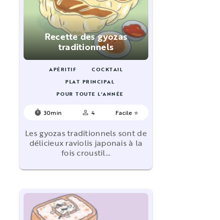
Recette des gyozas
traditionnels
APÉRITIF
COCKTAIL
PLAT PRINCIPAL
POUR TOUTE L'ANNÉE
30min
4
Facile ⭐
timer
person_outline
Les gyozas traditionnels sont de
délicieux raviolis japonais à la
fois croustil…