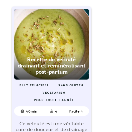
Recette de velouté
drainant et reminéralisant
post-partum
PLAT PRINCIPAL
SANS GLUTEN
VÉGÉTARIEN
POUR TOUTE L'ANNÉE
40min
4
Facile ⭐
timer
person_outline
Ce velouté est une véritable
cure de douceur et de drainage