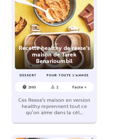
Recette healthy de reese's
maison de Tarek
Benarioumbil
DESSERT
POUR TOUTE L'ANNÉE
2h10
2
Facile ⭐
timer
person_outline
Ces Reese’s maison en version
healthy reprennent tout ce
qu’on aime dans la cél…