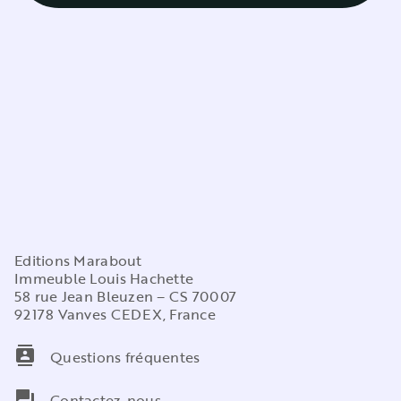
Editions Marabout
Immeuble Louis Hachette
58 rue Jean Bleuzen – CS 70007
92178 Vanves CEDEX, France
contacts
Questions fréquentes
question_answer
Contactez-nous