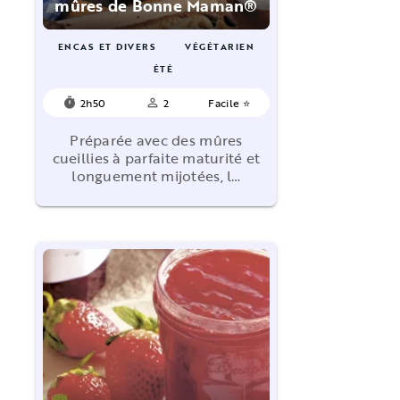
mûres de Bonne Maman®
ENCAS ET DIVERS
VÉGÉTARIEN
ÉTÉ
2h50
2
Facile ⭐
timer
person_outline
Préparée avec des mûres
cueillies à parfaite maturité et
longuement mijotées, l…