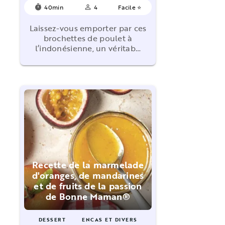
40min
4
Facile ⭐
timer
person_outline
Laissez-vous emporter par ces
brochettes de poulet à
l’indonésienne, un véritab…
Recette de la marmelade
d'oranges, de mandarines
et de fruits de la passion
de Bonne Maman®
DESSERT
ENCAS ET DIVERS