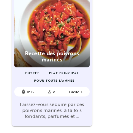
Recette des poivrons
marinés
ENTRÉE
PLAT PRINCIPAL
POUR TOUTE L'ANNÉE
1h15
6
Facile ⭐
timer
person_outline
Laissez-vous séduire par ces
poivrons marinés, à la fois
fondants, parfumés et …