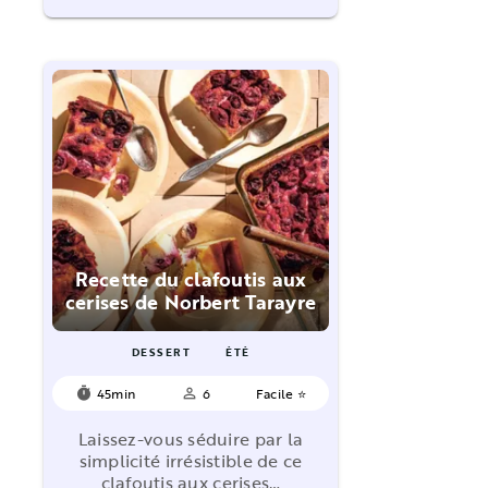
Recette du clafoutis aux
cerises de Norbert Tarayre
DESSERT
ÉTÉ
45min
6
Facile ⭐
timer
person_outline
Laissez-vous séduire par la
simplicité irrésistible de ce
clafoutis aux cerises…