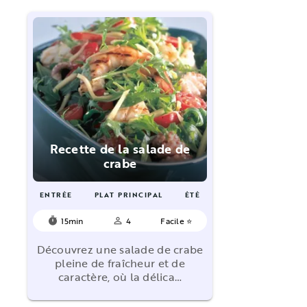
Recette de la salade de
crabe
ENTRÉE
PLAT PRINCIPAL
ÉTÉ
15min
4
Facile ⭐
timer
person_outline
Découvrez une salade de crabe
pleine de fraîcheur et de
caractère, où la délica…