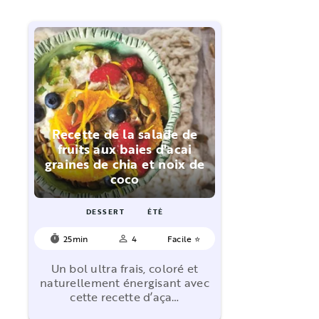
Recette de la salade de
fruits aux baies d'acai
graines de chia et noix de
coco
DESSERT
ÉTÉ
25min
4
Facile ⭐
timer
person_outline
Un bol ultra frais, coloré et
naturellement énergisant avec
cette recette d’aça…