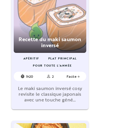
Recette du maki saumon
inversé
APÉRITIF
PLAT PRINCIPAL
POUR TOUTE L'ANNÉE
1h20
2
Facile ⭐
timer
person_outline
Le maki saumon inversé cosy
revisite le classique japonais
avec une touche géné…