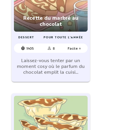
Recette du marbré au
chocolat
DESSERT
POUR TOUTE L'ANNÉE
1h05
8
Facile ⭐
timer
person_outline
Laissez-vous tenter par un
moment cosy où le parfum du
chocolat emplit la cuisi…