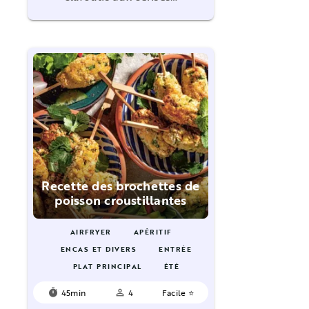
Recette des brochettes de
poisson croustillantes
AIRFRYER
APÉRITIF
ENCAS ET DIVERS
ENTRÉE
PLAT PRINCIPAL
ÉTÉ
45min
4
Facile ⭐
timer
person_outline