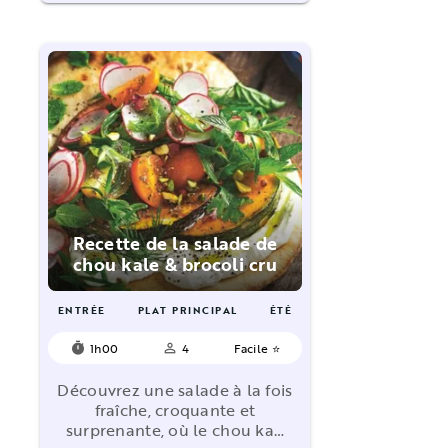
Recette de la salade de
chou kale & brocoli cru
ENTRÉE
PLAT PRINCIPAL
ÉTÉ
1h00
4
Facile ⭐
timer
person_outline
Découvrez une salade à la fois
fraîche, croquante et
surprenante, où le chou ka…