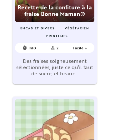
Recette de la confiture à la
fraise Bonne Maman®
ENCAS ET DIVERS
VÉGÉTARIEN
PRINTEMPS
1h10
2
Facile ⭐
timer
person_outline
Des fraises soigneusement
sélectionnées, juste ce qu’il faut
de sucre, et beauc…