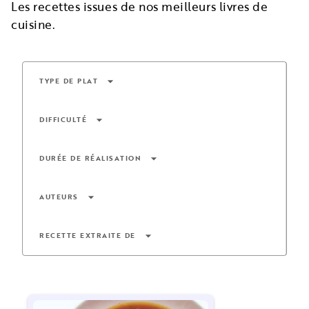
Les recettes issues de nos meilleurs livres de
cuisine.
arrow_drop_down
TYPE DE PLAT
arrow_drop_down
DIFFICULTÉ
arrow_drop_down
DURÉE DE RÉALISATION
arrow_drop_down
AUTEURS
arrow_drop_down
RECETTE EXTRAITE DE