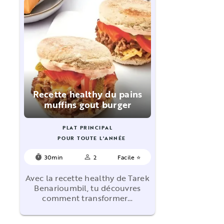
Recette healthy du pains
muffins gout burger
PLAT PRINCIPAL
POUR TOUTE L'ANNÉE
30min
2
Facile ⭐
timer
person_outline
Avec la recette healthy de Tarek
Benarioumbil, tu découvres
comment transformer…