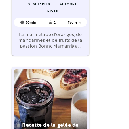
VÉGÉTARIEN
AUTOMNE
HIVER
50min
2
Facile ⭐
timer
person_outline
La marmelade d’oranges, de
mandarines et de fruits de la
passion Bonne Maman® a…
Recette de la gelée de