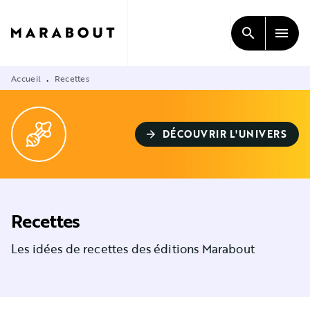
MENU
RECHERCHE
CONTENU
search
menu
PIED DE PAGE
Accueil
Recettes
•
DÉCOUVRIR L'UNIVERS
arrow_forward
Recettes
Les idées de recettes des éditions Marabout